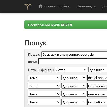
Головна сторінка
Перегляд
До
Skip
navigation
Електронний архів КНУТД
Пошук
Пошук:
запит
Поточні фільтри: