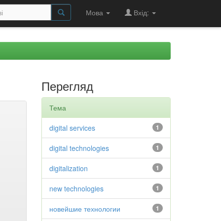
Мова
Вхід:
Перегляд
Тема
digital services
1
digital technologies
1
digitalization
1
new technologies
1
новейшие технологии
1