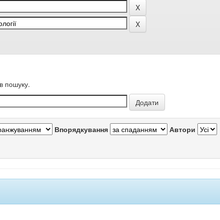
в пошуку.
Впорядкування
Автори