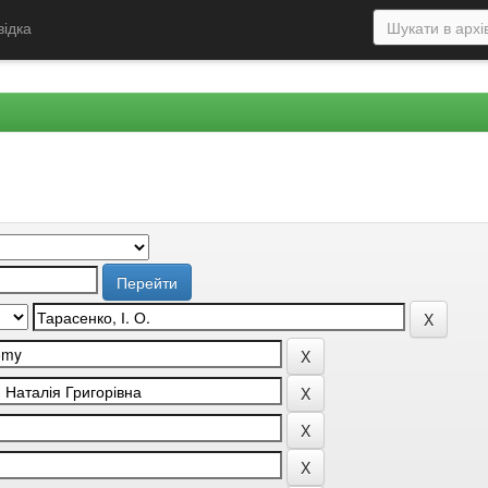
відка