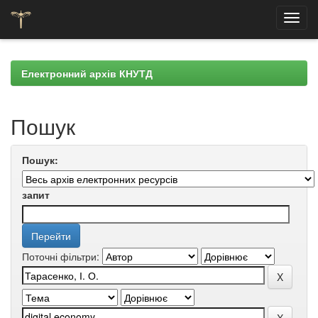
Skip
navigation
Електронний архів КНУТД
Пошук
Пошук:
запит
Поточні фільтри: