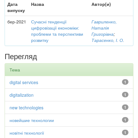
Дата
Назва
Автор(и)
випуску
бер-2021
Сучасні тенденції
Гавриленко,
цифровізації економіки:
Наталія
проблеми та перспективи
Григорівна
;
розвитку
Тарасенко, І. О.
Перегляд
Тема
digital services
1
digitalization
1
new technologies
1
новейшие технологии
1
новітні технології
1