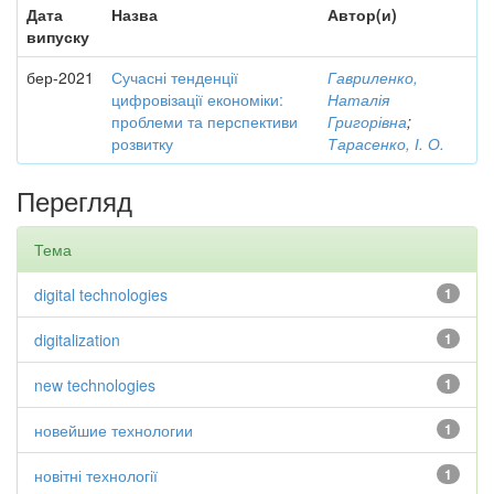
Дата
Назва
Автор(и)
випуску
бер-2021
Сучасні тенденції
Гавриленко,
цифровізації економіки:
Наталія
проблеми та перспективи
Григорівна
;
розвитку
Тарасенко, І. О.
Перегляд
Тема
digital technologies
1
digitalization
1
new technologies
1
новейшие технологии
1
новітні технології
1