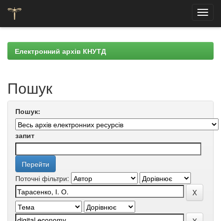
Skip
navigation
Електронний архів КНУТД
Пошук
Пошук:
запит
Поточні фільтри: