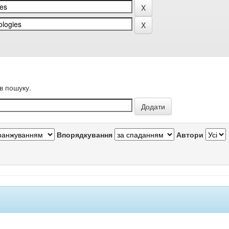
в пошуку.
Впорядкування
Автори