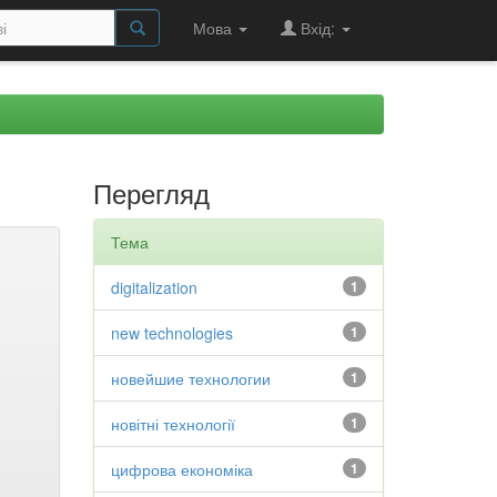
Мова
Вхід:
Перегляд
Тема
digitalization
1
new technologies
1
новейшие технологии
1
новітні технології
1
цифрова економіка
1