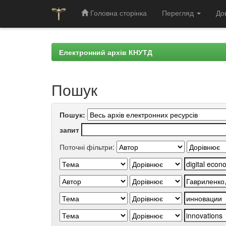
Головна сторінка
Перегляд
До
Skip
navigation
Електронний архів КНУТД
Пошук
Пошук:
запит
Поточні фільтри: