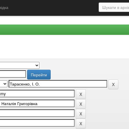
відка