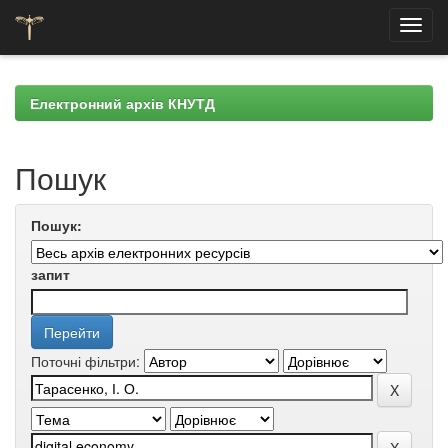
Skip
navigation
Електронний архів КНУТД
Пошук
Пошук:
запит
Поточні фільтри: