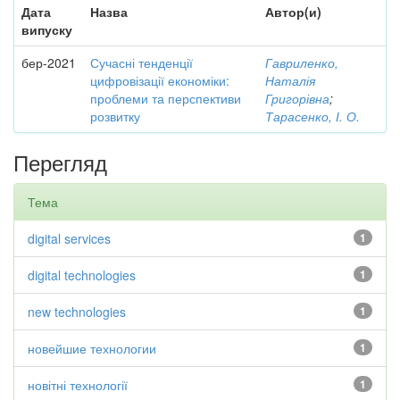
Дата
Назва
Автор(и)
випуску
бер-2021
Сучасні тенденції
Гавриленко,
цифровізації економіки:
Наталія
проблеми та перспективи
Григорівна
;
розвитку
Тарасенко, І. О.
Перегляд
Тема
digital services
1
digital technologies
1
new technologies
1
новейшие технологии
1
новітні технології
1