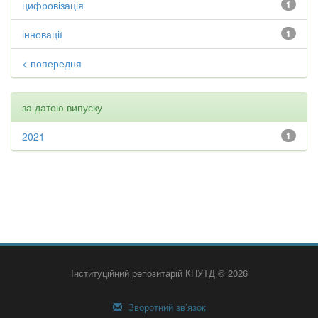
цифровізація
1
інновації
1
< попередня
за датою випуску
2021
1
Інституційний репозитарій КНУТД © 2026
Зворотний зв’язок