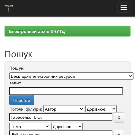
Skip
navigation
Електронний архів КНУТД
Пошук
Пошук:
запит
Поточні фільтри: