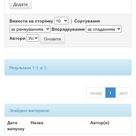
Вивести на сторінку
|
Сортування
Впорядкування
Автори
Результати 1-1 зі 1.
назад
1
далі
Знайдені матеріали:
Дата
Назва
Автор(и)
випуску