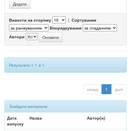
Вивести на сторінку
|
Сортування
Впорядкування
Автори
Результати 1-1 зі 1.
назад
1
далі
Знайдені матеріали:
Дата
Назва
Автор(и)
випуску