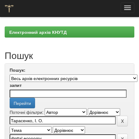
Skip
navigation
Електронний архів КНУТД
Пошук
Пошук:
запит
Поточні фільтри: