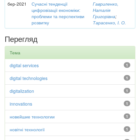
бер-2021
Сучасні тенденції
Гавриленко,
цифровізації економіки:
Наталія
проблеми та перспективи
Григорівна
;
розвитку
Тарасенко, І. О.
Перегляд
Тема
digital services
1
digital technologies
1
digitalization
1
innovations
1
новейшие технологии
1
новітні технології
1