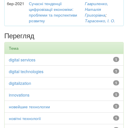
бер-2021
Сучасні тенденції
Гавриленко,
цифровізації економіки:
Наталія
проблеми та перспективи
Григорівна
;
розвитку
Тарасенко, І. О.
Перегляд
Тема
digital services
1
digital technologies
1
digitalization
1
innovations
1
новейшие технологии
1
новітні технології
1