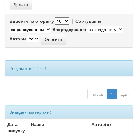
Вивести на сторінку
|
Сортування
Впорядкування
Автори
Результати 1-1 зі 1.
назад
1
далі
Знайдені матеріали:
Дата
Назва
Автор(и)
випуску