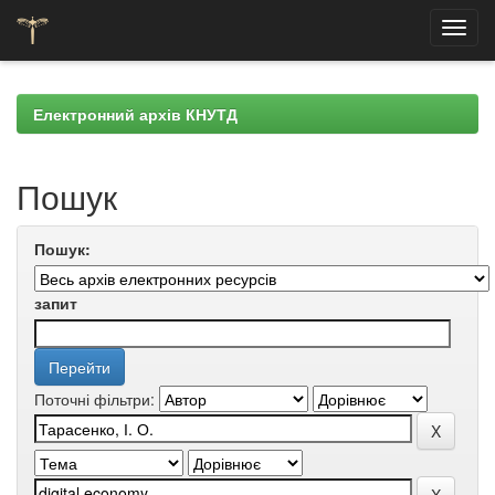
Skip
navigation
Електронний архів КНУТД
Пошук
Пошук:
запит
Поточні фільтри: