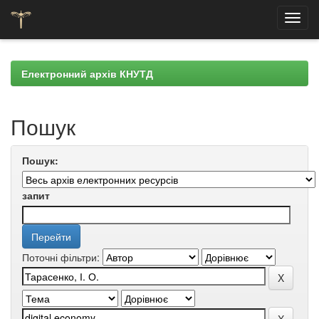
Skip
navigation
Електронний архів КНУТД
Пошук
Пошук:
запит
Поточні фільтри: