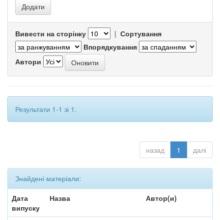
Вивести на сторінку
|
Сортування
Впорядкування
Автори
Результати 1-1 зі 1.
назад
1
далі
Знайдені матеріали:
Дата
Назва
Автор(и)
випуску