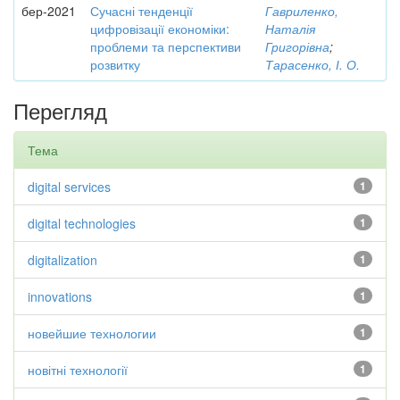
бер-2021
Сучасні тенденції
Гавриленко,
цифровізації економіки:
Наталія
проблеми та перспективи
Григорівна
;
розвитку
Тарасенко, І. О.
Перегляд
Тема
digital services
1
digital technologies
1
digitalization
1
innovations
1
новейшие технологии
1
новітні технології
1