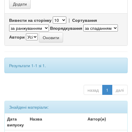
Вивести на сторінку
|
Сортування
Впорядкування
Автори
Результати 1-1 зі 1.
назад
1
далі
Знайдені матеріали:
Дата
Назва
Автор(и)
випуску