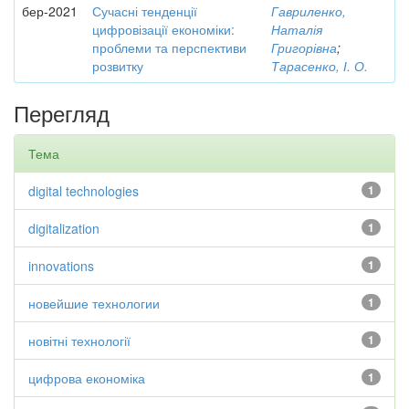
бер-2021
Сучасні тенденції
Гавриленко,
цифровізації економіки:
Наталія
проблеми та перспективи
Григорівна
;
розвитку
Тарасенко, І. О.
Перегляд
Тема
digital technologies
1
digitalization
1
innovations
1
новейшие технологии
1
новітні технології
1
цифрова економіка
1