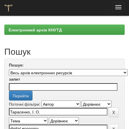
Skip
navigation
Електронний архів КНУТД
Пошук
Пошук:
запит
Поточні фільтри: