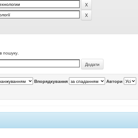
в пошуку.
Впорядкування
Автори