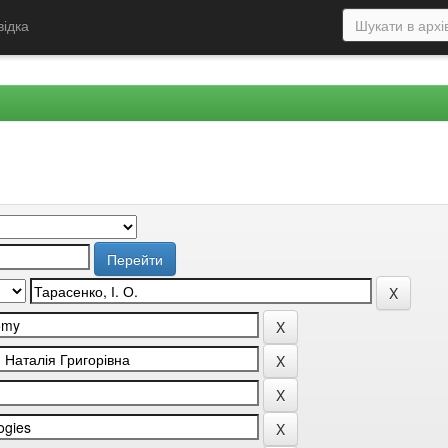
відка