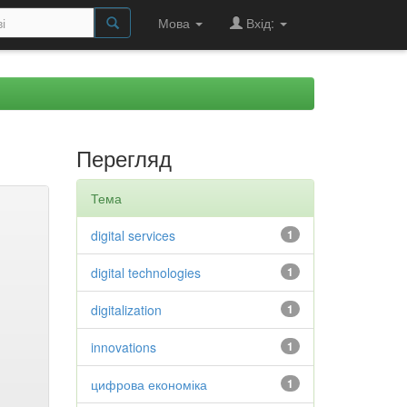
Мова
Вхід:
Перегляд
Тема
digital services
1
digital technologies
1
digitalization
1
innovations
1
цифрова економіка
1