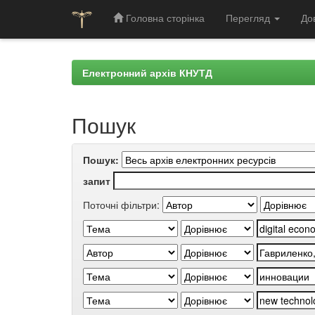
Головна сторінка
Перегляд
До
Skip
navigation
Електронний архів КНУТД
Пошук
Пошук:
запит
Поточні фільтри: