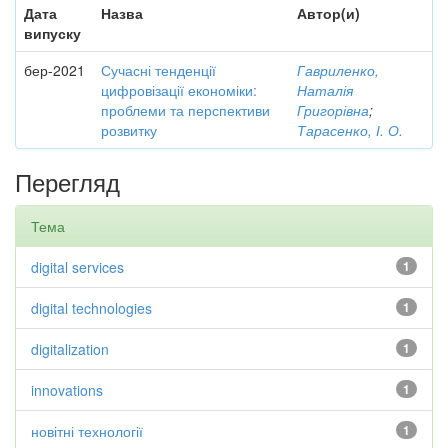
Дата
Назва
Автор(и)
випуску
бер-2021
Сучасні тенденції
Гавриленко,
цифровізації економіки:
Наталія
проблеми та перспективи
Григорівна
;
розвитку
Тарасенко, І. О.
Перегляд
Тема
digital services
1
digital technologies
1
digitalization
1
innovations
1
новітні технології
1