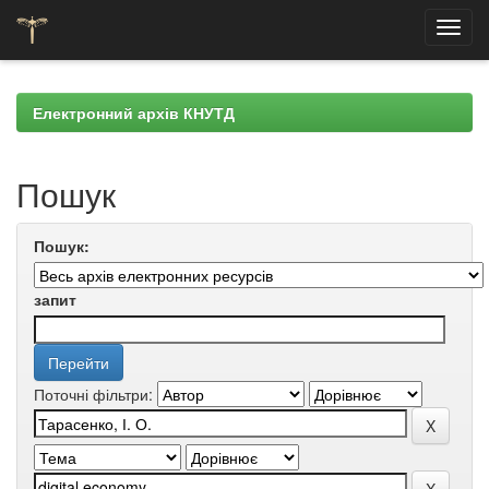
Skip
navigation
Електронний архів КНУТД
Пошук
Пошук:
запит
Поточні фільтри: