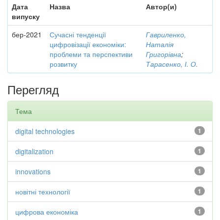
Дата
Назва
Автор(и)
випуску
бер-2021
Сучасні тенденції
Гавриленко,
цифровізації економіки:
Наталія
проблеми та перспективи
Григорівна
;
розвитку
Тарасенко, І. О.
Перегляд
Тема
digital technologies
1
digitalization
1
innovations
1
новітні технології
1
цифрова економіка
1