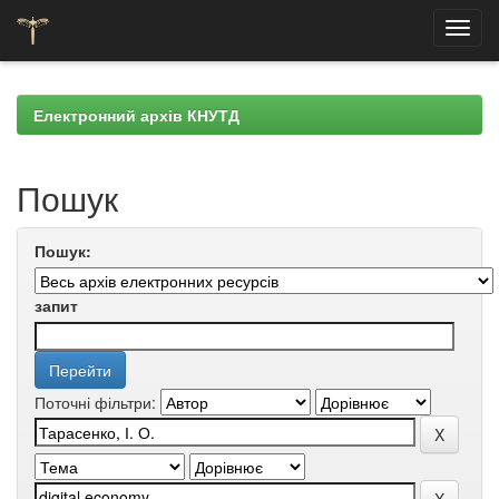
Skip
navigation
Електронний архів КНУТД
Пошук
Пошук:
запит
Поточні фільтри: