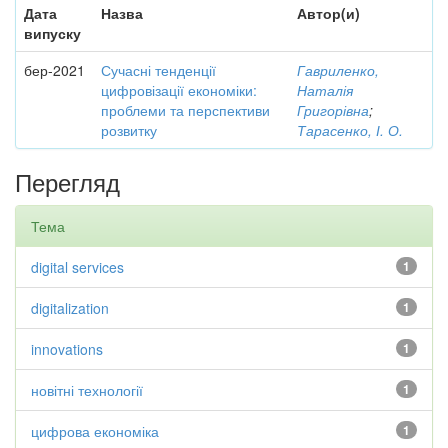
Дата
Назва
Автор(и)
випуску
бер-2021
Сучасні тенденції
Гавриленко,
цифровізації економіки:
Наталія
проблеми та перспективи
Григорівна
;
розвитку
Тарасенко, І. О.
Перегляд
Тема
digital services
1
digitalization
1
innovations
1
новітні технології
1
цифрова економіка
1