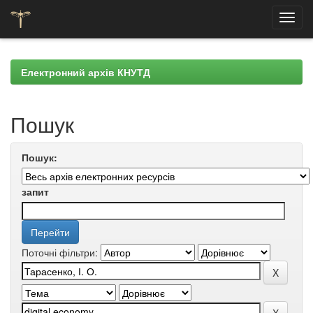
Skip
navigation
Електронний архів КНУТД
Пошук
Пошук:
запит
Поточні фільтри: