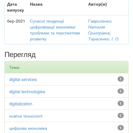
Дата
Назва
Автор(и)
випуску
бер-2021
Сучасні тенденції
Гавриленко,
цифровізації економіки:
Наталія
проблеми та перспективи
Григорівна
;
розвитку
Тарасенко, І. О.
Перегляд
Тема
digital services
1
digital technologies
1
digitalization
1
новітні технології
1
цифрова економіка
1