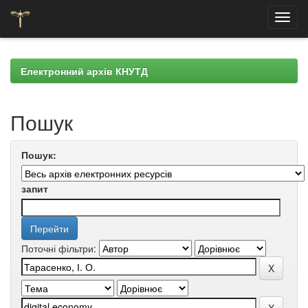
Skip
navigation
Електронний архів КНУТД
Пошук
Пошук:
запит
Поточні фільтри: