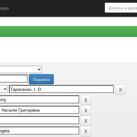
відка