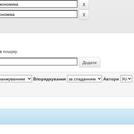
в пошуку.
Впорядкування
Автори