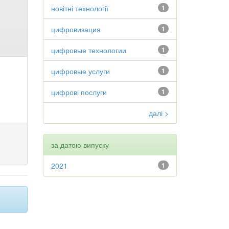
новітні технології
1
цифровизация
1
цифровые технологии
1
цифровые услуги
1
цифрові послуги
1
далі >
за датою випуску
2021
1