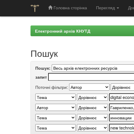
Головна сторінка
Перегляд
До
Skip
navigation
Електронний архів КНУТД
Пошук
Пошук:
запит
Поточні фільтри: