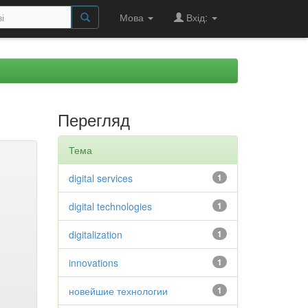
Мова
Вхід:
Перегляд
Тема
digital services
1
digital technologies
1
digitalization
1
innovations
1
новейшие технологии
1