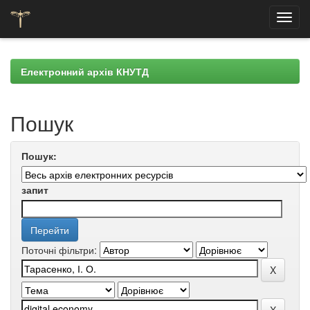
Skip
navigation
Електронний архів КНУТД
Пошук
Пошук:
запит
Поточні фільтри: