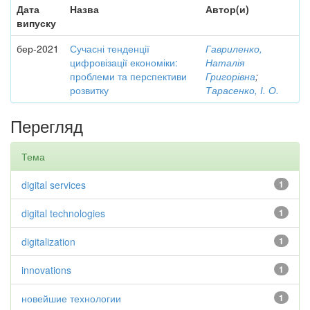
Дата
Назва
Автор(и)
випуску
бер-2021
Сучасні тенденції
Гавриленко,
цифровізації економіки:
Наталія
проблеми та перспективи
Григорівна
;
розвитку
Тарасенко, І. О.
Перегляд
Тема
digital services
1
digital technologies
1
digitalization
1
innovations
1
новейшие технологии
1