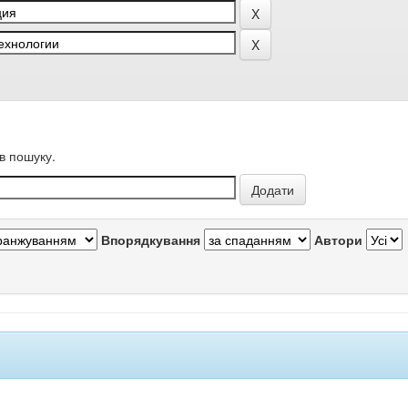
в пошуку.
Впорядкування
Автори