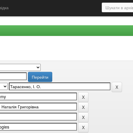
відка