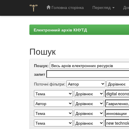
Головна сторінка
Перегляд
До
Skip
navigation
Електронний архів КНУТД
Пошук
Пошук:
запит
Поточні фільтри: