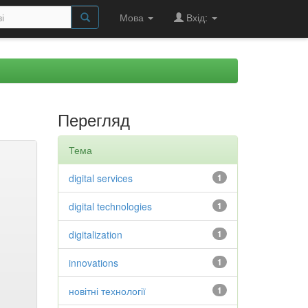
Мова
Вхід:
Перегляд
Тема
digital services
1
digital technologies
1
digitalization
1
innovations
1
новітні технології
1