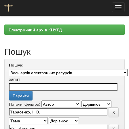
Skip
navigation
Електронний архів КНУТД
Пошук
Пошук:
запит
Поточні фільтри: