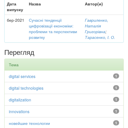
Дата
Назва
Автор(и)
випуску
бер-2021
Сучасні тенденції
Гавриленко,
цифровізації економіки:
Наталія
проблеми та перспективи
Григорівна
;
розвитку
Тарасенко, І. О.
Перегляд
Тема
digital services
1
digital technologies
1
digitalization
1
innovations
1
новейшие технологии
1