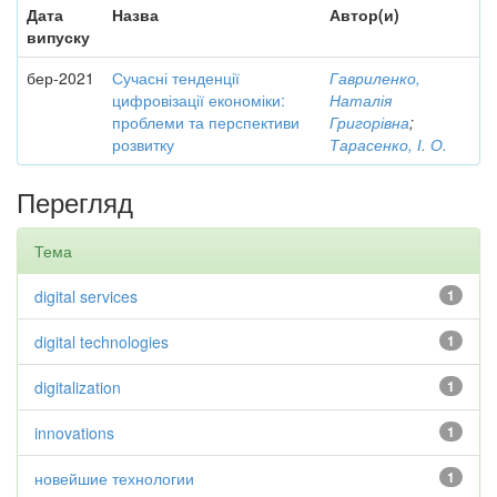
Дата
Назва
Автор(и)
випуску
бер-2021
Сучасні тенденції
Гавриленко,
цифровізації економіки:
Наталія
проблеми та перспективи
Григорівна
;
розвитку
Тарасенко, І. О.
Перегляд
Тема
digital services
1
digital technologies
1
digitalization
1
innovations
1
новейшие технологии
1