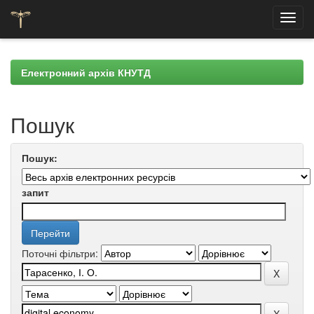
Skip
navigation
Електронний архів КНУТД
Пошук
Пошук:
запит
Поточні фільтри: