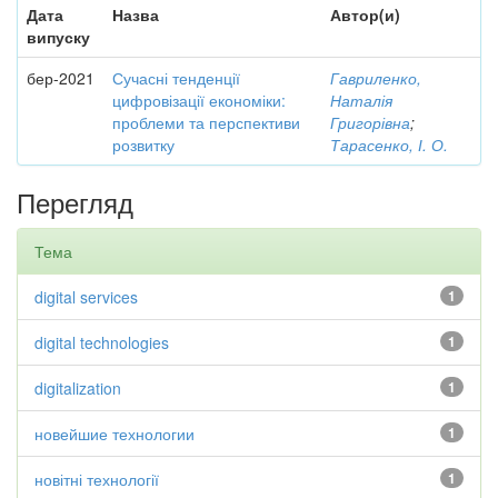
Дата
Назва
Автор(и)
випуску
бер-2021
Сучасні тенденції
Гавриленко,
цифровізації економіки:
Наталія
проблеми та перспективи
Григорівна
;
розвитку
Тарасенко, І. О.
Перегляд
Тема
digital services
1
digital technologies
1
digitalization
1
новейшие технологии
1
новітні технології
1