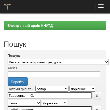
Skip
navigation
Електронний архів КНУТД
Пошук
Пошук:
запит
Поточні фільтри: