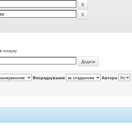
в пошуку.
Впорядкування
Автори