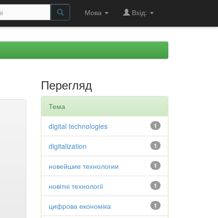
Мова
Вхід:
Перегляд
Тема
digital technologies
1
digitalization
1
новейшие технологии
1
новітні технології
1
цифрова економіка
1