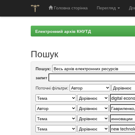
Головна сторінка
Перегляд
До
Skip
navigation
Електронний архів КНУТД
Пошук
Пошук:
запит
Поточні фільтри: