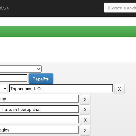
відка