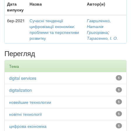
Дата
Назва
Автор(и)
випуску
бер-2021
Сучасні тенденції
Гавриленко,
цифровізації економіки:
Наталія
проблеми та перспективи
Григорівна
;
розвитку
Тарасенко, І. О.
Перегляд
Тема
digital services
1
digitalization
1
новейшие технологии
1
новітні технології
1
цифрова економіка
1