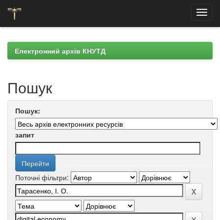
Skip
navigation
Електронний архів КНУТД
Пошук
Пошук:
запит
Поточні фільтри: