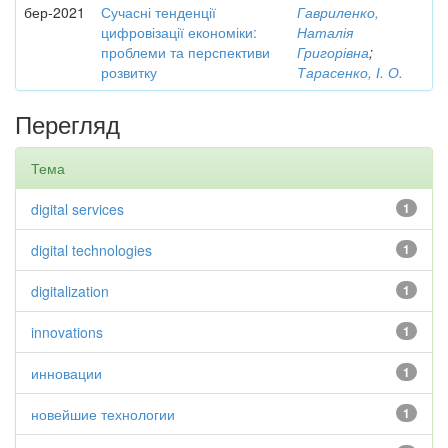
бер-2021
Сучасні тенденції
Гавриленко,
цифровізації економіки:
Наталія
проблеми та перспективи
Григорівна
;
розвитку
Тарасенко, І. О.
Перегляд
Тема
digital services
1
digital technologies
1
digitalization
1
innovations
1
инновации
1
новейшие технологии
1