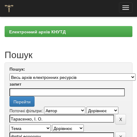
Skip
navigation
Електронний архів КНУТД
Пошук
Пошук:
запит
Поточні фільтри: