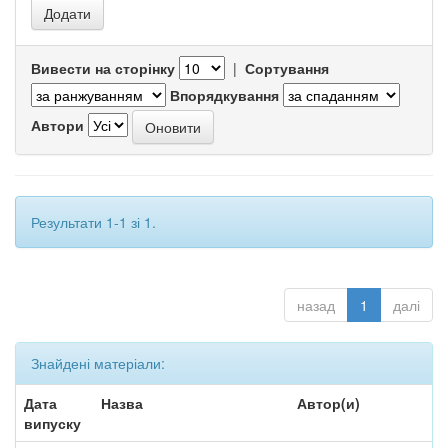
Вивести на сторінку
|
Сортування
Впорядкування
Автори
Результати 1-1 зі 1.
назад
1
далі
Знайдені матеріали:
Дата
Назва
Автор(и)
випуску