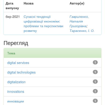
Дата
Назва
Автор(и)
випуску
бер-2021
Сучасні тенденції
Гавриленко,
цифровізації економіки:
Наталія
проблеми та перспективи
Григорівна
;
розвитку
Тарасенко, І. О.
Перегляд
Тема
digital services
1
digital technologies
1
digitalization
1
innovations
1
инновации
1