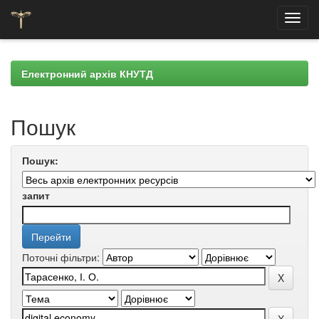
Skip
navigation
Електронний архів КНУТД
Пошук
Пошук:
запит
Поточні фільтри: