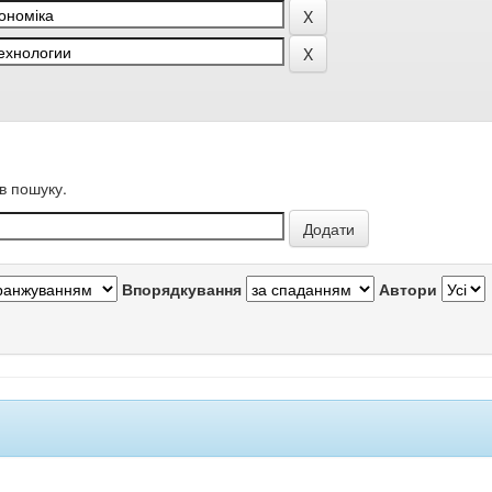
в пошуку.
Впорядкування
Автори