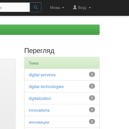
Мова
Вхід:
Перегляд
Тема
digital services
1
digital technologies
1
digitalization
1
innovations
1
инновации
1