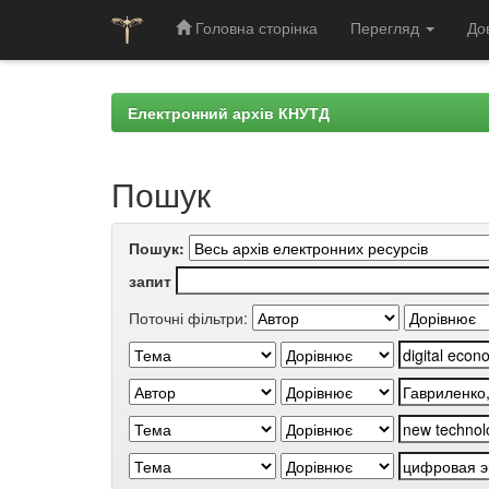
Головна сторінка
Перегляд
До
Skip
navigation
Електронний архів КНУТД
Пошук
Пошук:
запит
Поточні фільтри: