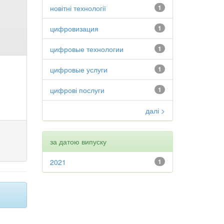
новітні технології
1
цифровизация
1
цифровые технологии
1
цифровые услуги
1
цифрові послуги
1
далі >
за датою випуску
2021
1