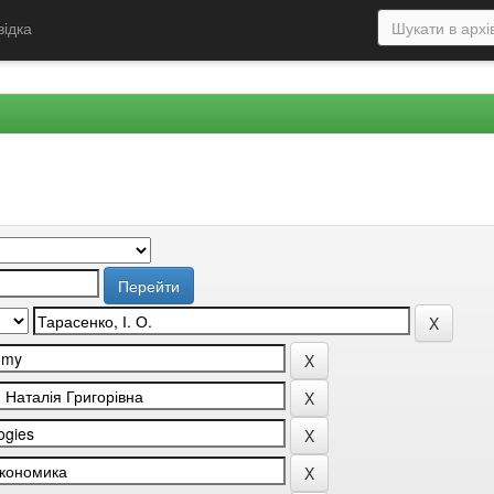
відка