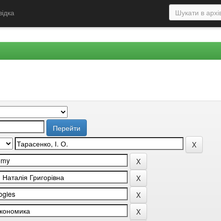
відка