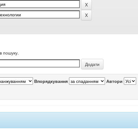
в пошуку.
Впорядкування
Автори