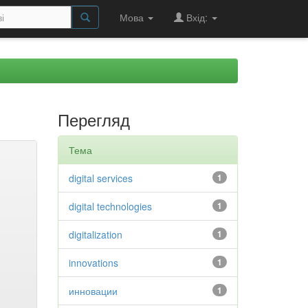
Мова
Вхід:
Перегляд
Тема
digital services
1
digital technologies
1
digitalization
1
innovations
1
инновации
1