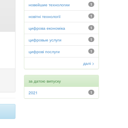
новейшие технологии
1
новітні технології
1
цифрова економіка
1
цифровые услуги
1
цифрові послуги
1
далі >
за датою випуску
2021
1