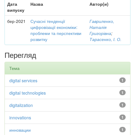
Дата
Назва
Автор(и)
випуску
бер-2021
Сучасні тенденції
Гавриленко,
цифровізації економіки:
Наталія
проблеми та перспективи
Григорівна
;
розвитку
Тарасенко, І. О.
Перегляд
Тема
digital services
1
digital technologies
1
digitalization
1
innovations
1
инновации
1