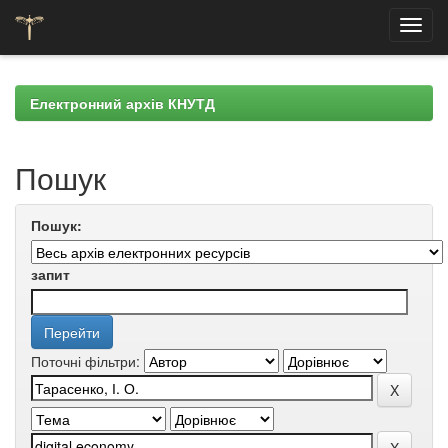
Skip
navigation
Електронний архів КНУТД
Пошук
Пошук:
запит
Поточні фільтри: