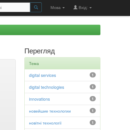
Мова
Вхід:
Перегляд
Тема
digital services
1
digital technologies
1
innovations
1
новейшие технологии
1
новітні технології
1