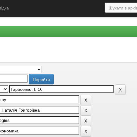
відка