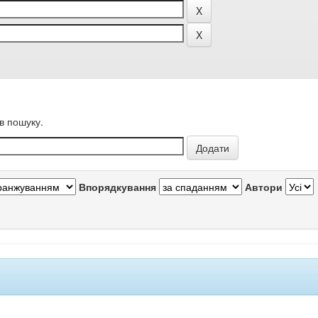
в пошуку.
Впорядкування
Автори