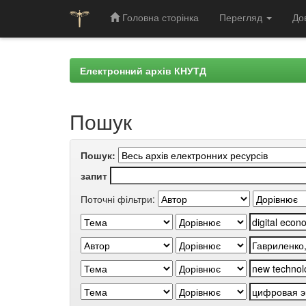
Головна сторінка
Перегляд
До
Skip
navigation
Електронний архів КНУТД
Пошук
Пошук:
запит
Поточні фільтри: