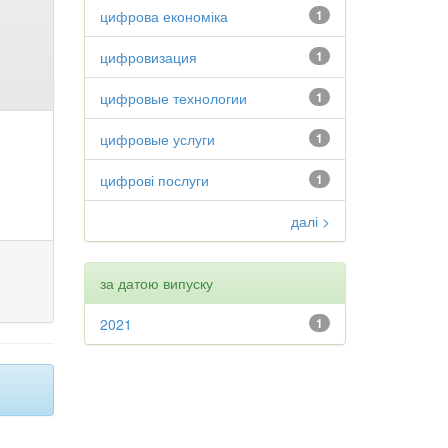
цифрова економіка
1
цифровизация
1
цифровые технологии
1
цифровые услуги
1
цифрові послуги
1
далі >
за датою випуску
2021
1