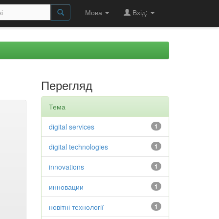
Мова
Вхід:
Перегляд
Тема
digital services
1
digital technologies
1
innovations
1
инновации
1
новітні технології
1