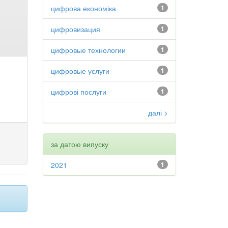
цифрова економіка
1
цифровизация
1
цифровые технологии
1
цифровые услуги
1
цифрові послуги
1
далі >
за датою випуску
2021
1