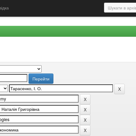
відка