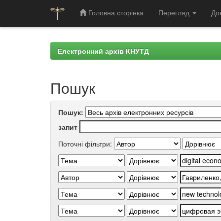
Головна сторінка
Перегляд
До
Skip
navigation
Електронний архів КНУТД
Пошук
Пошук:
запит
Поточні фільтри: