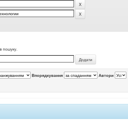
в пошуку.
Впорядкування
Автори