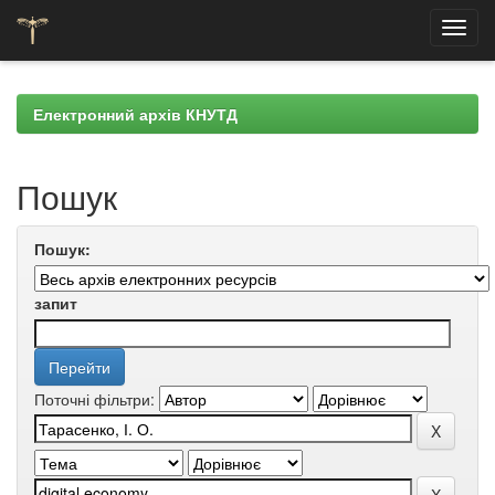
Skip
navigation
Електронний архів КНУТД
Пошук
Пошук:
запит
Поточні фільтри: