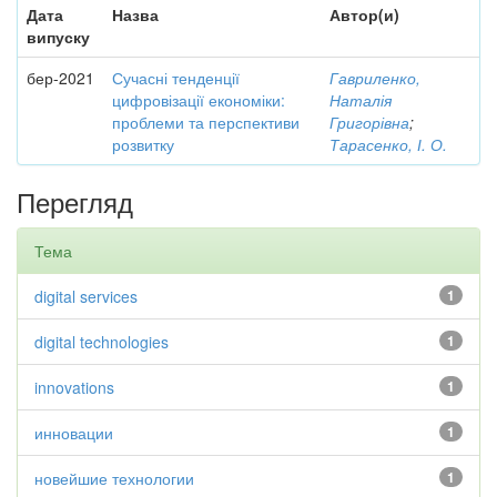
Дата
Назва
Автор(и)
випуску
бер-2021
Сучасні тенденції
Гавриленко,
цифровізації економіки:
Наталія
проблеми та перспективи
Григорівна
;
розвитку
Тарасенко, І. О.
Перегляд
Тема
digital services
1
digital technologies
1
innovations
1
инновации
1
новейшие технологии
1