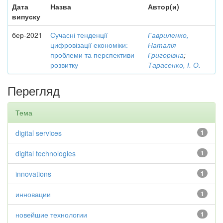
Дата
Назва
Автор(и)
випуску
бер-2021
Сучасні тенденції
Гавриленко,
цифровізації економіки:
Наталія
проблеми та перспективи
Григорівна
;
розвитку
Тарасенко, І. О.
Перегляд
Тема
digital services
1
digital technologies
1
innovations
1
инновации
1
новейшие технологии
1