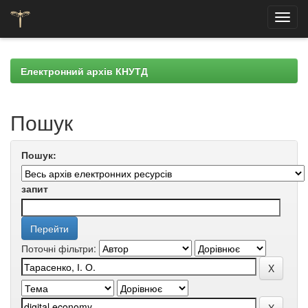
Skip
navigation
Електронний архів КНУТД
Пошук
Пошук:
запит
Поточні фільтри: