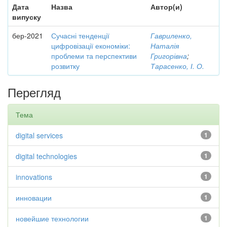
Дата
Назва
Автор(и)
випуску
бер-2021
Сучасні тенденції
Гавриленко,
цифровізації економіки:
Наталія
проблеми та перспективи
Григорівна
;
розвитку
Тарасенко, І. О.
Перегляд
Тема
digital services
1
digital technologies
1
innovations
1
инновации
1
новейшие технологии
1