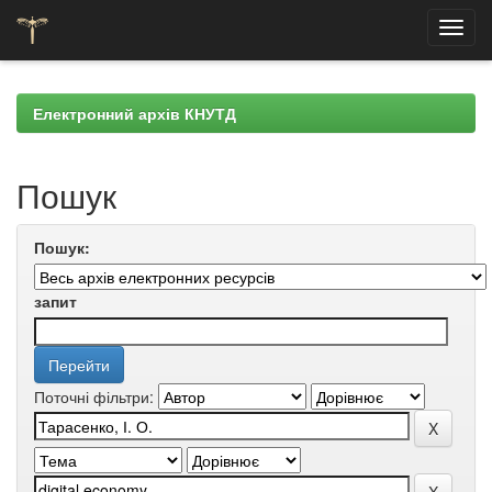
Skip
navigation
Електронний архів КНУТД
Пошук
Пошук:
запит
Поточні фільтри: