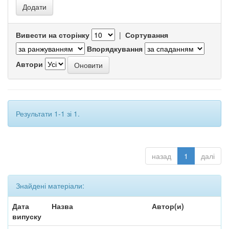
Вивести на сторінку
|
Сортування
Впорядкування
Автори
Результати 1-1 зі 1.
назад
1
далі
Знайдені матеріали:
Дата
Назва
Автор(и)
випуску