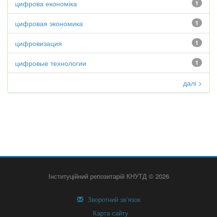
цифрова економіка
1
цифровая экономика
1
цифровизация
1
цифровые технологии
1
далі >
Інституційний репозитарій КНУТД © 2026
Зворотний зв’язок
Карта сайту