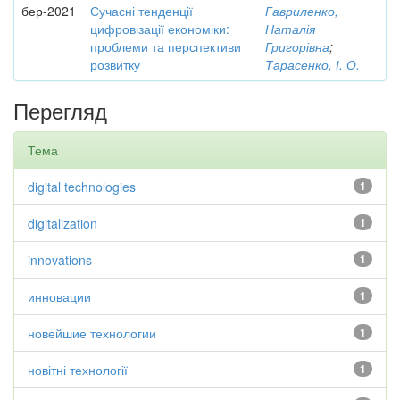
бер-2021
Сучасні тенденції
Гавриленко,
цифровізації економіки:
Наталія
проблеми та перспективи
Григорівна
;
розвитку
Тарасенко, І. О.
Перегляд
Тема
digital technologies
1
digitalization
1
innovations
1
инновации
1
новейшие технологии
1
новітні технології
1