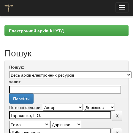
Skip
navigation
Електронний архів КНУТД
Пошук
Пошук:
запит
Поточні фільтри: