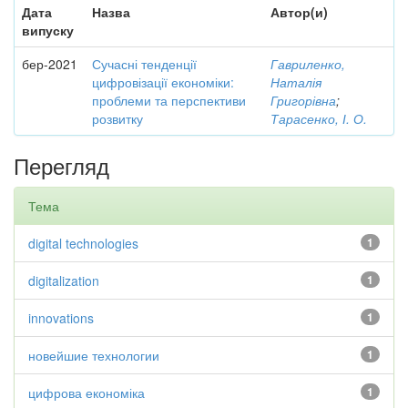
Дата
Назва
Автор(и)
випуску
бер-2021
Сучасні тенденції
Гавриленко,
цифровізації економіки:
Наталія
проблеми та перспективи
Григорівна
;
розвитку
Тарасенко, І. О.
Перегляд
Тема
digital technologies
1
digitalization
1
innovations
1
новейшие технологии
1
цифрова економіка
1