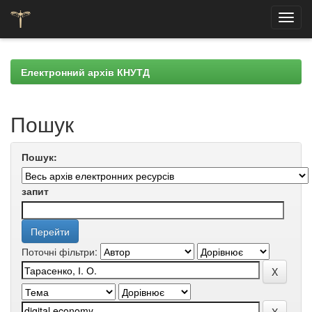
Skip
navigation
Електронний архів КНУТД
Пошук
Пошук:
запит
Поточні фільтри: