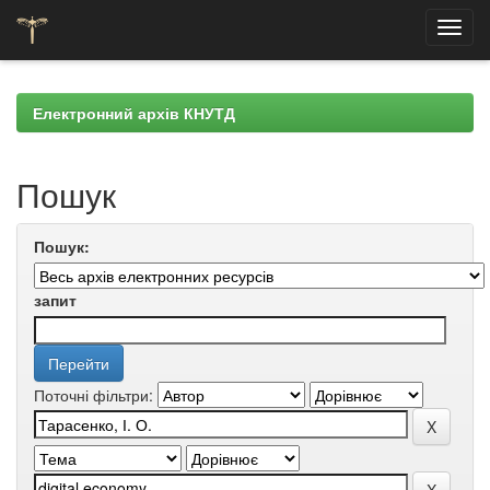
Skip
navigation
Електронний архів КНУТД
Пошук
Пошук:
запит
Поточні фільтри: