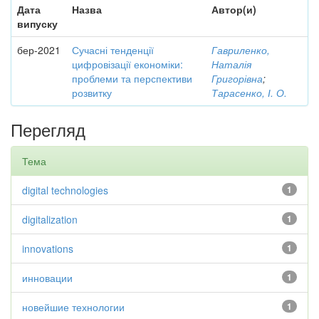
Дата
Назва
Автор(и)
випуску
бер-2021
Сучасні тенденції
Гавриленко,
цифровізації економіки:
Наталія
проблеми та перспективи
Григорівна
;
розвитку
Тарасенко, І. О.
Перегляд
Тема
digital technologies
1
digitalization
1
innovations
1
инновации
1
новейшие технологии
1