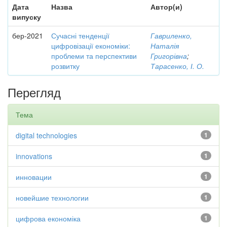
Дата
Назва
Автор(и)
випуску
бер-2021
Сучасні тенденції
Гавриленко,
цифровізації економіки:
Наталія
проблеми та перспективи
Григорівна
;
розвитку
Тарасенко, І. О.
Перегляд
Тема
digital technologies
1
innovations
1
инновации
1
новейшие технологии
1
цифрова економіка
1