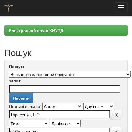
Skip
navigation
Електронний архів КНУТД
Пошук
Пошук:
запит
Поточні фільтри: