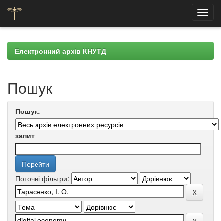
Skip
navigation
Електронний архів КНУТД
Пошук
Пошук:
запит
Поточні фільтри: