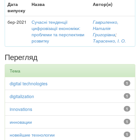
Дата
Назва
Автор(и)
випуску
бер-2021
Сучасні тенденції
Гавриленко,
цифровізації економіки:
Наталія
проблеми та перспективи
Григорівна
;
розвитку
Тарасенко, І. О.
Перегляд
Тема
digital technologies
1
digitalization
1
innovations
1
инновации
1
новейшие технологии
1