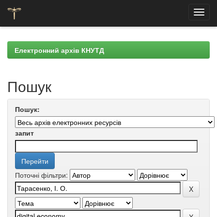
Skip
navigation
Електронний архів КНУТД
Пошук
Пошук:
запит
Поточні фільтри: