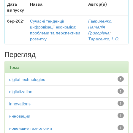
Дата
Назва
Автор(и)
випуску
бер-2021
Сучасні тенденції
Гавриленко,
цифровізації економіки:
Наталія
проблеми та перспективи
Григорівна
;
розвитку
Тарасенко, І. О.
Перегляд
Тема
digital technologies
1
digitalization
1
innovations
1
инновации
1
новейшие технологии
1