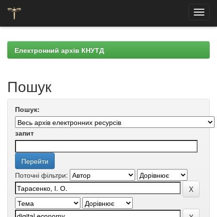
Skip
navigation
Електронний архів КНУТД
Пошук
Пошук:
запит
Поточні фільтри: