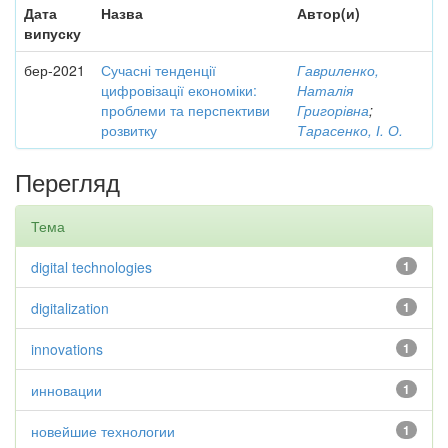
Дата
Назва
Автор(и)
випуску
бер-2021
Сучасні тенденції
Гавриленко,
цифровізації економіки:
Наталія
проблеми та перспективи
Григорівна
;
розвитку
Тарасенко, І. О.
Перегляд
Тема
digital technologies
1
digitalization
1
innovations
1
инновации
1
новейшие технологии
1