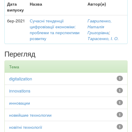
Дата
Назва
Автор(и)
випуску
бер-2021
Сучасні тенденції
Гавриленко,
цифровізації економіки:
Наталія
проблеми та перспективи
Григорівна
;
розвитку
Тарасенко, І. О.
Перегляд
Тема
digitalization
1
innovations
1
инновации
1
новейшие технологии
1
новітні технології
1