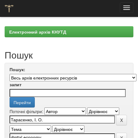
Skip
navigation
Електронний архів КНУТД
Пошук
Пошук:
запит
Поточні фільтри: