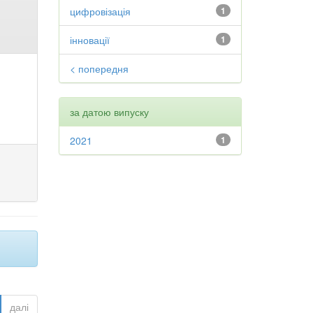
цифровізація
1
інновації
1
< попередня
за датою випуску
2021
1
далі