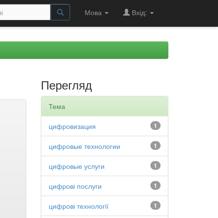
Мова
Вхід:
Перегляд
Тема
цифровизация
1
цифровые технологии
1
цифровые услуги
1
цифрові послуги
1
цифрові технології
1