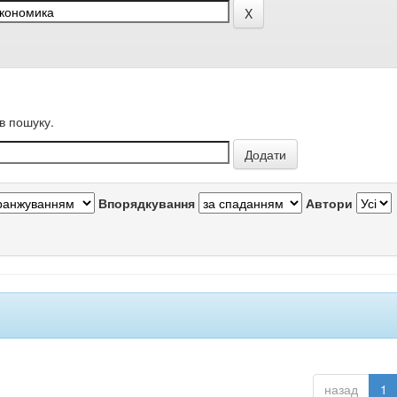
в пошуку.
Впорядкування
Автори
назад
1