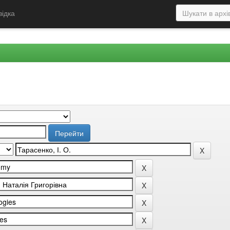
відка