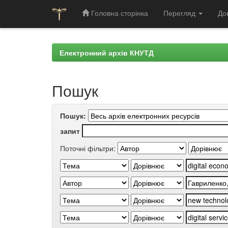
Головна сторінка
Перегляд
До
Skip
navigation
Електронний архів КНУТД
Пошук
Пошук:
запит
Поточні фільтри: