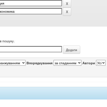
в пошуку.
Впорядкування
Автори