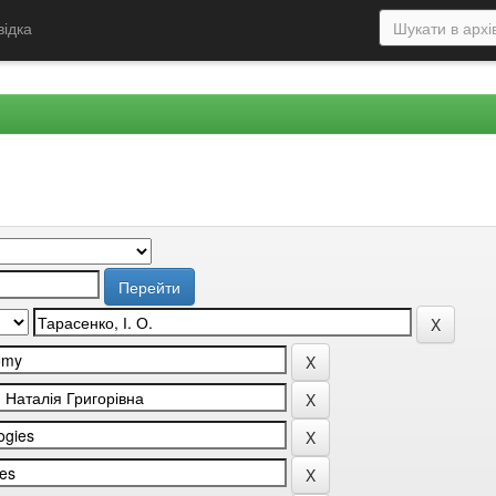
відка