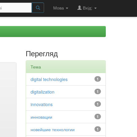
Мова
Вхід:
Перегляд
Тема
digital technologies
1
digitalization
1
innovations
1
инновации
1
новейшие технологии
1