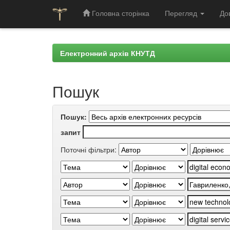
Головна сторінка
Перегляд
До
Skip
navigation
Електронний архів КНУТД
Пошук
Пошук:
запит
Поточні фільтри: