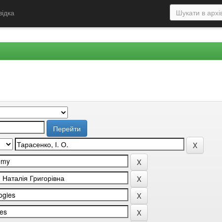
відка