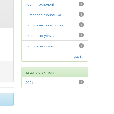
новітні технології
1
цифровая экономика
1
цифровые технологии
1
цифровые услуги
1
цифрові послуги
1
далі >
за датою випуску
2021
1