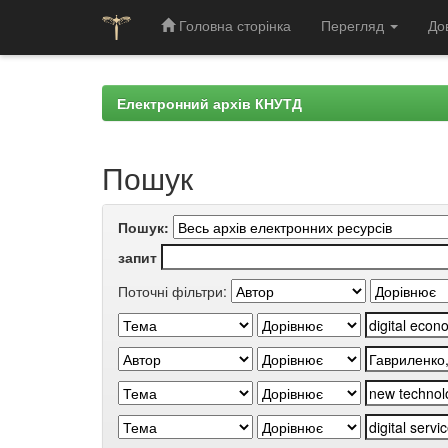
Головна сторінка
Перегляд
До
Skip
navigation
Електронний архів КНУТД
Пошук
Пошук:
запит
Поточні фільтри: