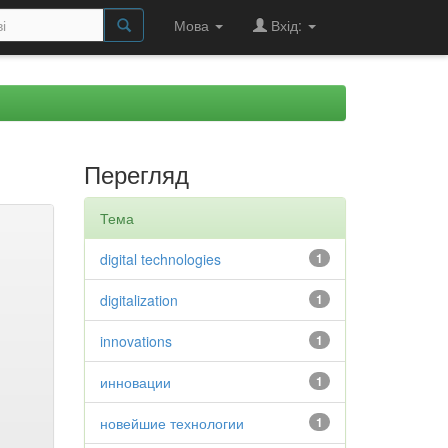
Мова
Вхід:
Перегляд
Тема
digital technologies
1
digitalization
1
innovations
1
инновации
1
новейшие технологии
1