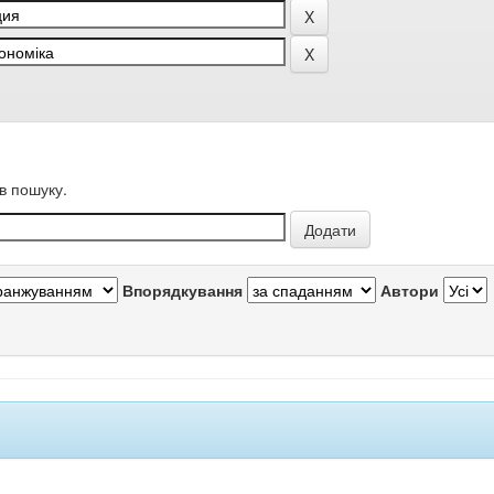
в пошуку.
Впорядкування
Автори