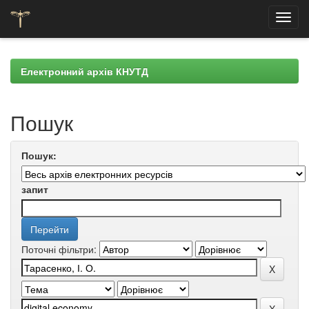
Skip
navigation
Електронний архів КНУТД
Пошук
Пошук:
запит
Поточні фільтри: