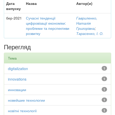
Дата
Назва
Автор(и)
випуску
бер-2021
Сучасні тенденції
Гавриленко,
цифровізації економіки:
Наталія
проблеми та перспективи
Григорівна
;
розвитку
Тарасенко, І. О.
Перегляд
Тема
digitalization
1
innovations
1
инновации
1
новейшие технологии
1
новітні технології
1