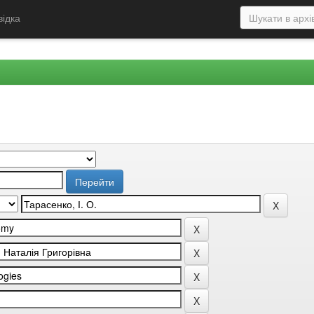
відка