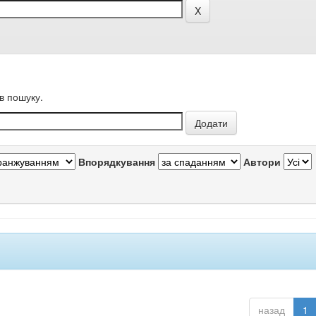
в пошуку.
Впорядкування
Автори
назад
1