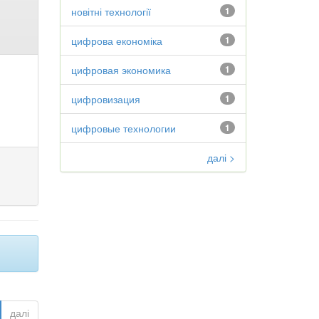
новітні технології
1
цифрова економіка
1
цифровая экономика
1
цифровизация
1
цифровые технологии
1
далі >
далі