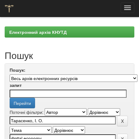
Skip
navigation
Електронний архів КНУТД
Пошук
Пошук:
запит
Поточні фільтри: