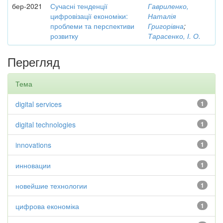
бер-2021
Сучасні тенденції
Гавриленко,
цифровізації економіки:
Наталія
проблеми та перспективи
Григорівна
;
розвитку
Тарасенко, І. О.
Перегляд
Тема
digital services
1
digital technologies
1
innovations
1
инновации
1
новейшие технологии
1
цифрова економіка
1