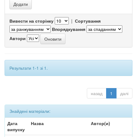
Вивести на сторінку
|
Сортування
Впорядкування
Автори
Результати 1-1 зі 1.
назад
1
далі
Знайдені матеріали:
Дата
Назва
Автор(и)
випуску