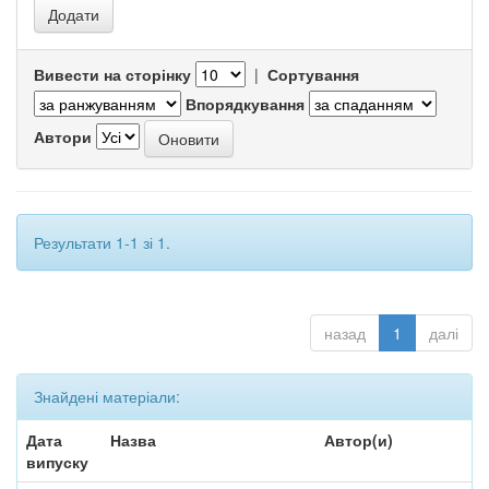
Вивести на сторінку
|
Сортування
Впорядкування
Автори
Результати 1-1 зі 1.
назад
1
далі
Знайдені матеріали:
Дата
Назва
Автор(и)
випуску