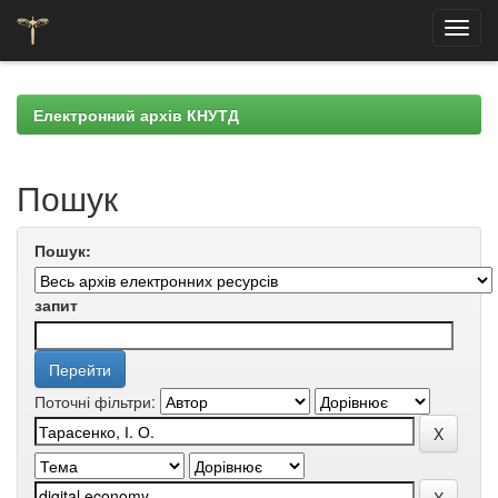
Skip
navigation
Електронний архів КНУТД
Пошук
Пошук:
запит
Поточні фільтри: