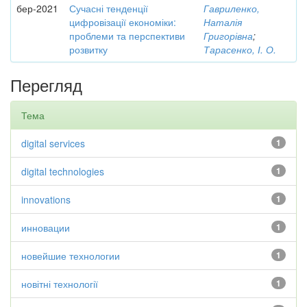
бер-2021
Сучасні тенденції
Гавриленко,
цифровізації економіки:
Наталія
проблеми та перспективи
Григорівна
;
розвитку
Тарасенко, І. О.
Перегляд
Тема
digital services
1
digital technologies
1
innovations
1
инновации
1
новейшие технологии
1
новітні технології
1