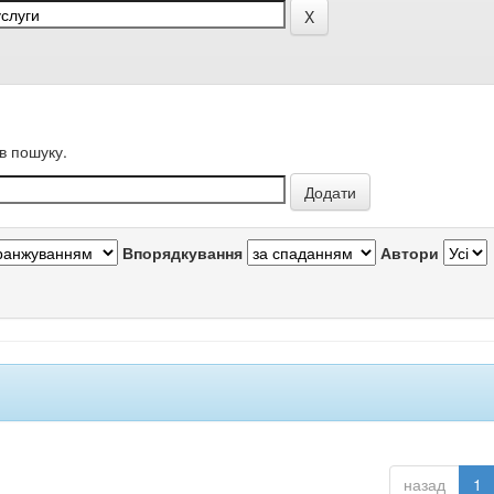
в пошуку.
Впорядкування
Автори
назад
1