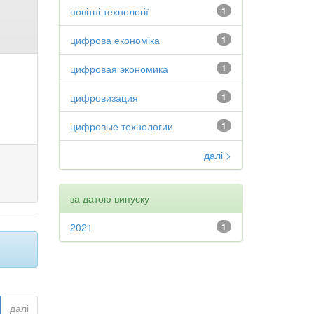
новітні технології
1
цифрова економіка
1
цифровая экономика
1
цифровизация
1
цифровые технологии
1
далі >
за датою випуску
2021
1
далі