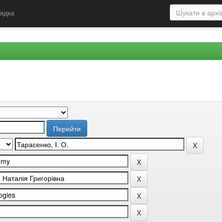
відка