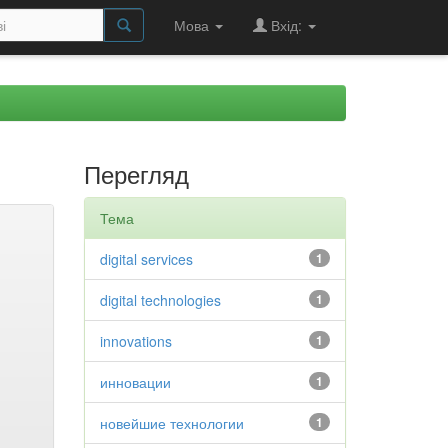
Мова
Вхід:
Перегляд
Тема
digital services
1
digital technologies
1
innovations
1
инновации
1
новейшие технологии
1