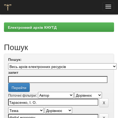
Skip
navigation
Електронний архів КНУТД
Пошук
Пошук:
запит
Поточні фільтри: